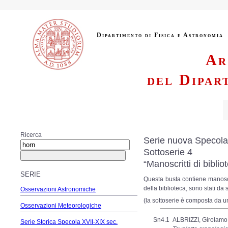
Dipartimento di Fisica e Astronomia
Ar
del Dipar
Ricerca
Serie nuova Specola
Sottoserie 4
“Manoscritti di biblio
SERIE
Questa busta contiene manoscr
della biblioteca, sono stati da
Osservazioni Astronomiche
(la sottoserie è composta da u
Osservazioni Meteorologiche
Sn4.1
ALBRIZZI, Girolamo
Serie Storica Specola XVII-XIX sec.