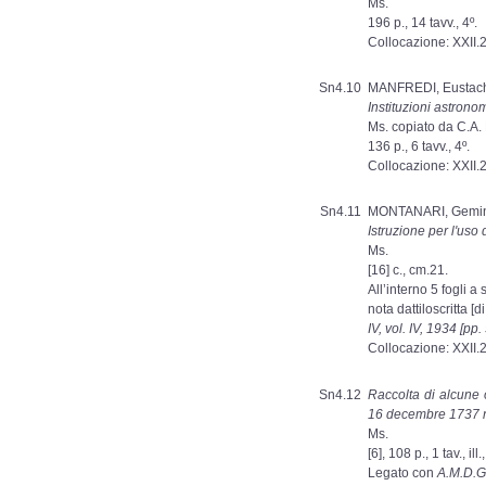
Ms.
196 p., 14 tavv., 4º.
Collocazione: XXII.
Sn4.10
MANFREDI, Eustac
Instituzioni astrono
Ms. copiato da C.A. 
136 p., 6 tavv., 4º.
Collocazione: XXII.
Sn4.11
MONTANARI, Gemi
Istruzione per l'uso
Ms.
[16] c., cm.21.
All’interno 5 fogli 
nota dattiloscritta [
IV, vol. IV, 1934 [pp. 
Collocazione: XXII.
Sn4.12
Raccolta di alcune 
16 decembre 1737 nel
Ms.
[6], 108 p., 1 tav., ill.,
Legato con
A.M.D.G.