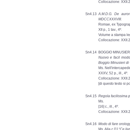
Collocazione: XXII.
Sn4.13
A.M.D.G. De auror
MDCCXXXVIII.
Romae, ex Typograph
XII p., 1 tav., 4º.
Volume a stampa le
Collocazione: XXII.2
Sn4.14
BOGGIO MINUSIERI 
Nuovo e facil modo 
Boggio Minusieri di 
Ms. Nell'intercapedi
XXXV, 52 p., ill., 4º.
Collocazione: XXII.
[di questo testo si p
Sn4.15
Regola facilissima p
Ms.
[16] c., ill., 4º.
Collocazione: XXII.
Sn4.16
Modo di fare orologg
Ms. Alla c.[1]
“Ce liv