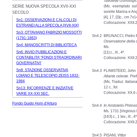
Tavolette cronologic
SERIE NUOVA SPECOLA XVII-XXI
(Ms. esemplato sul
sorelle Marina e Ang
SECOLO
[4], 17, [3]c., cm 7x1
Sn1: OSSERVAZIONI E CALCOLI DI
Collocazione: XXII.
ESTRANEI ALLA SPECOLA [XVII-XIX]
Sn3: OTTAVIANO FABRIZIO MOSSOTTI
Sn4.2
BRUNACCI, Pietro 
(1791-1863)
Osservatione della 
Sn4: MANOSCRITTI DI BIBLIOTECA
Ms.
Sn6: INVIO PUBBLICAZIONI E
[11] c., ill., 4º.
CONTABILITA' 'FONDI STRAORDINARI
Collocazione: XXII.
GOVERNATIVI'
Sn8: STAZIONE OSSERVATIVA
Sn4.3
FLAMSTEED, John
LOIANO E TELESCOPIO ZEISS 1932-
Atlante celeste. Pre
1984
(Ms. Traduz. italian
12 c., fol.
Sn13: RICORRENZE E INIZIATIVE
Collocazione: XX.6 
VARIE XX-XXI SEC.
Fondo Guido Horn d'Arturo
Sn4.4
In Aristotelis Philo
Ms. 1731 [Virginius 
[163] c., 1 tav., ill.,
Collocazione: XXII.
Sn4.5
PISANI, Vittor