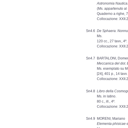
Astronomia Nautica
(Ms. appartenuto al
Quaderno a righe, 7
Collocazione: XXII.
Sn4.6
De Sphaera. Nonnul
Ms.
120 cc., 27 tavv., 4º.
Collocazione: XXII.
Sn4.7
BARTALONI, Domen
Meccanica del dot. B
Ms. esemplato su Me
[24], 401 p., 14 tavv
Collocazione: XXII.
Sn4.8
Libro della Cosmogra
Ms. in latino.
80 c., ill., 4º.
Collocazione: XXII.
Sn4.9
MORENI, Mariano
Elementa phisicae e