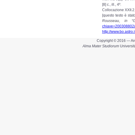
[8] c., ill., 4º.
Collocazione XXII.
[questo testo è st
Rousseau, in “G
chiave=200308802&
http://www.bo.astro.
Copyright © 2016 — Arc
Alma Mater Studiorum
Universit